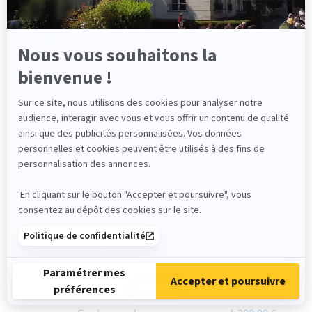
705,00
Sexualité et thérapie
Pré-requis : Sophrologie et relaxation ou
Relation d'aide
Session de juin 2027
995,00
Sonothérapie
Pré-requis : Baccalauréat ou équivalent.
Aucun pré-requis n'est nécessaire en
musique.
Session d'octobre 2026
Session de janvier 2027
Session d'avril 2027
Session d'octobre 2027
Valider