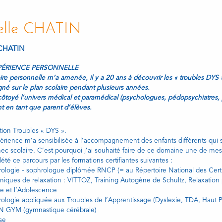
elle CHATIN
 CHATIN
ÉRIENCE PERSONNELLE
ire personnelle m’a amenée, il y a 20 ans à découvrir les « troubles DYS
é sur le plan scolaire pendant plusieurs années.
i côtoyé l’univers médical et paramédical (psychologues, pédopsychiatres,
t en tant que parent d’élèves.
tion Troubles « DYS ».
érience m’a sensibilisée à l’accompagnement des enfants différents qui 
hec scolaire. C’est pourquoi j’ai souhaité faire de ce domaine une de mes 
été ce parcours par les formations certifiantes suivantes :
rologie - sophrologue diplômée RNCP (= au Répertoire National des Certif
hniques de relaxation : VITTOZ, Training Autogène de Schultz, Relaxatio
ce et l’Adolescence
rologie appliquée aux Troubles de l’Apprentissage (Dyslexie, TDA, Haut P
N GYM (gymnastique cérébrale)
se