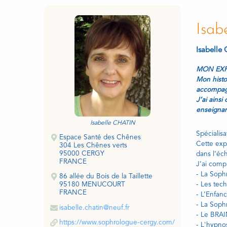
Isab
Isabelle
MON EXP
Mon histo
accompagn
J’ai ains
enseignan
Isabelle CHATIN
Spécialisa
Espace Santé des Chênes
Cette exp
304 Les Chênes verts
95000 CERGY
dans l’éc
FRANCE
J’ai compl
- La Soph
86 allée du Bois de la Taillette
- Les tec
95180 MENUCOURT
FRANCE
- L’Enfan
- La Soph
isabelle.chatin@neuf.fr
- Le BRAI
https://www.sophrologue-cergy.com/
- L'hypno