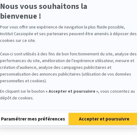
Entrer
Créer un compte
1ère connexion ou Mot de passe